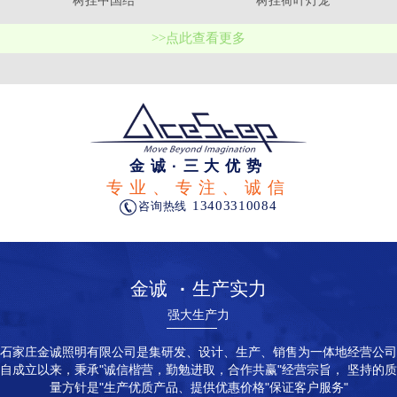
树挂中国结
树挂荷叶灯笼
>>点此查看更多
金诚·三大优势
专业、专注、诚信
13403310084
咨询热线
金诚
·
生产实力
强大生产力
石家庄金诚照明有限公司是集研发、设计、生产、销售为一体地经营公司
自成立以来，秉承"诚信楷营，勤勉进取，合作共赢"经营宗旨， 坚持的质
量方针是"生产优质产品、提供优惠价格"保证客户服务"