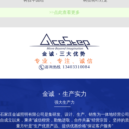
树挂中国结
树挂荷叶灯笼
>>点此查看更多
金诚·三大优势
专业、专注、诚信
13403310084
咨询热线
金诚
·
生产实力
强大生产力
石家庄金诚照明有限公司是集研发、设计、生产、销售为一体地经营公司
自成立以来，秉承"诚信楷营，勤勉进取，合作共赢"经营宗旨， 坚持的质
量方针是"生产优质产品、提供优惠价格"保证客户服务"