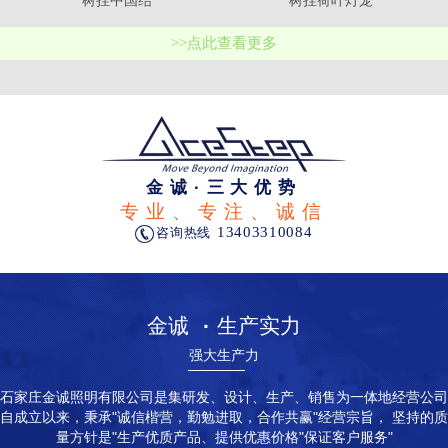
树挂中国结
树挂荷叶灯笼
>>点此查看更多
金诚·三大优势
专业、专注、诚信
13403310084
咨询热线
金诚
·
生产实力
强大生产力
石家庄金诚照明有限公司是集研发、设计、生产、销售为一体地经营公司
自成立以来，秉承"诚信楷营，勤勉进取，合作共赢"经营宗旨， 坚持的质
量方针是"生产优质产品、提供优惠价格"保证客户服务"