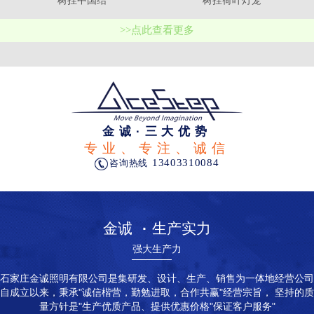
树挂中国结
树挂荷叶灯笼
>>点此查看更多
金诚·三大优势
专业、专注、诚信
13403310084
咨询热线
金诚
·
生产实力
强大生产力
石家庄金诚照明有限公司是集研发、设计、生产、销售为一体地经营公司
自成立以来，秉承"诚信楷营，勤勉进取，合作共赢"经营宗旨， 坚持的质
量方针是"生产优质产品、提供优惠价格"保证客户服务"